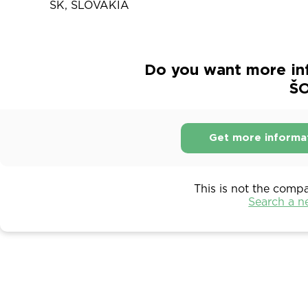
SK, SLOVAKIA
Do you want more in
Š
Get more informa
This is not the comp
Search a 