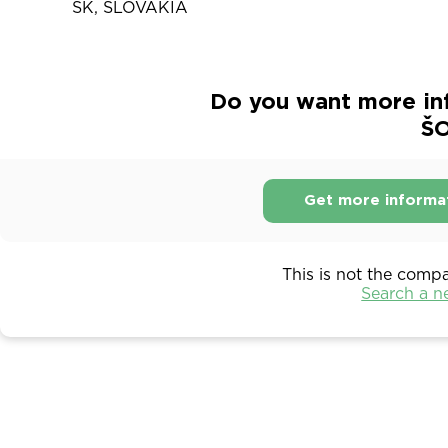
SK, SLOVAKIA
Do you want more in
Š
Get more informa
This is not the comp
Search a 