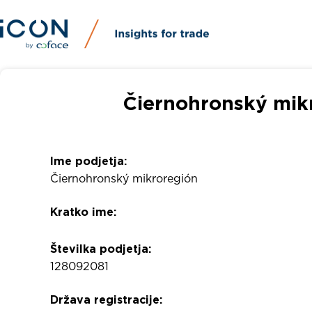
Čiernohronský mikr
Ime podjetja:
Čiernohronský mikroregión
Kratko ime:
Številka podjetja:
128092081
Država registracije: