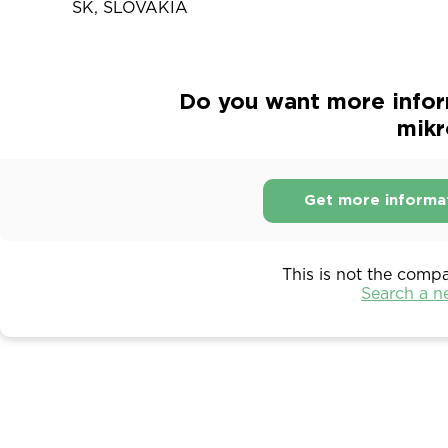
SK, SLOVAKIA
Do you want more infor
mikr
Get more informa
This is not the comp
Search a 