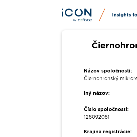
Čiernohro
Názov spoločnosti:
Čiernohronský mikror
Iný názov:
Číslo spoločnosti:
128092081
Krajina registrácie: