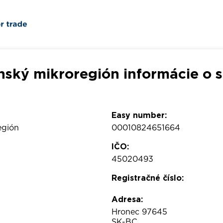
nský mikroregión informácie o s
Easy number:
egión
00010824651664
IČO:
45020493
Registračné číslo:
Adresa:
Hronec 97645
SK-BC