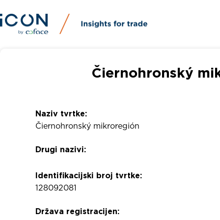
Čiernohronský mik
Naziv tvrtke:
Čiernohronský mikroregión
Drugi nazivi:
Identifikacijski broj tvrtke:
128092081
Država registracijen: