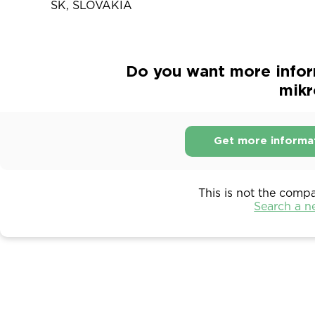
SK, SLOVAKIA
Do you want more infor
mikr
Get more informa
This is not the comp
Search a 