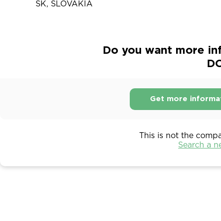
SK, SLOVAKIA
Do you want more in
D
Get more informa
This is not the comp
Search a 