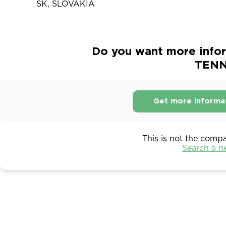
SK, SLOVAKIA
Do you want more infor
TENN
Get more informa
This is not the comp
Search a 