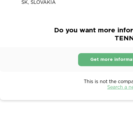
SK, SLOVAKIA
Do you want more infor
TENN
Get more informa
This is not the comp
Search a 