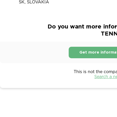
SK, SLOVAKIA
Do you want more infor
TENN
Get more informa
This is not the comp
Search a 