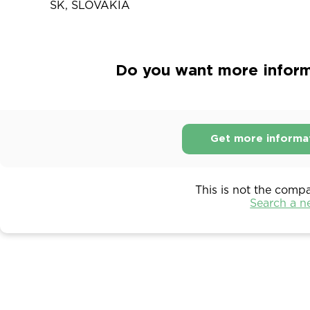
SK, SLOVAKIA
Do you want more inform
Get more informa
This is not the comp
Search a 