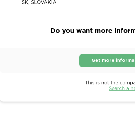
SK, SLOVAKIA
Do you want more inform
Get more informa
This is not the comp
Search a 