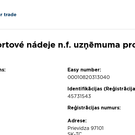
rtové nádeje n.f. uzņēmuma pro
s:
Easy number:
00010820313040
Identifikācijas (Reģistrācij
45731543
Reģistrācijas numurs:
Adrese:
Prievidza 97101
SK-TC