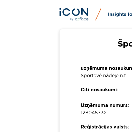
Špo
uzņēmuma nosaukum
Športové nádeje n.f.
Citi nosaukumi:
Uzņēmuma numurs:
128045732
Reģistrācijas valsts: