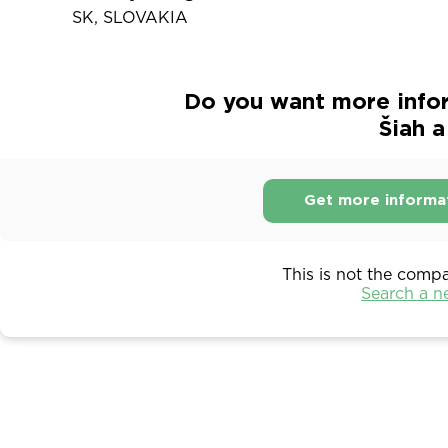
SK, SLOVAKIA
Do you want more info
Šiah a
Get more informa
This is not the comp
Search a 