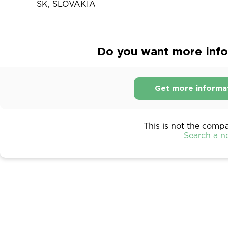
SK, SLOVAKIA
Do you want more inf
Get more informa
This is not the comp
Search a 