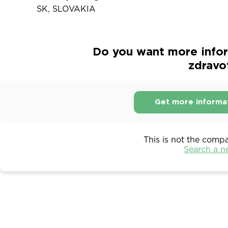
SK, SLOVAKIA
Do you want more infor
zdravo
Get more informa
This is not the comp
Search a 