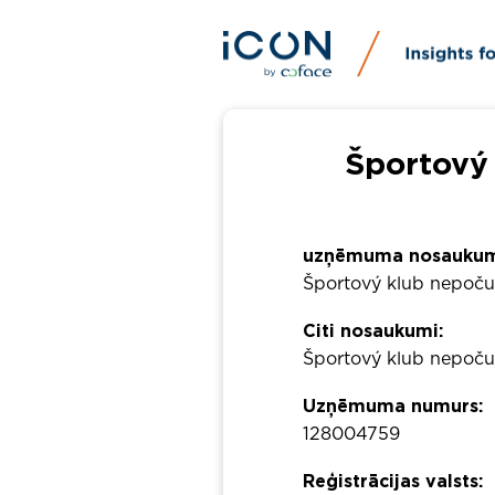
Športový
uzņēmuma nosaukum
Športový klub nepoču
Citi nosaukumi:
Športový klub nepočuj
Uzņēmuma numurs:
128004759
Reģistrācijas valsts: