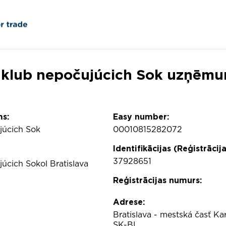
 klub nepočujúcich Sok uzņēmum
s:
Easy number:
júcich Sok
00010815282072
Identifikācijas (Reģistrācij
37928651
úcich Sokol Bratislava
Reģistrācijas numurs:
Adrese:
Bratislava - mestská časť K
SK-BL