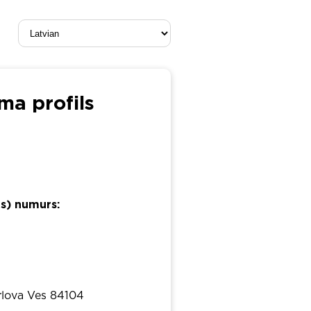
a profils
as) numurs:
arlova Ves 84104