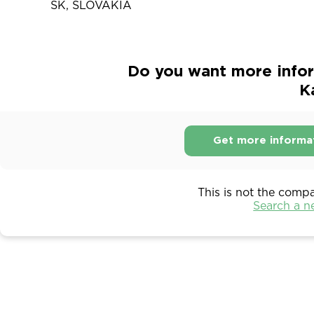
SK, SLOVAKIA
Do you want more infor
K
Get more informa
This is not the comp
Search a 