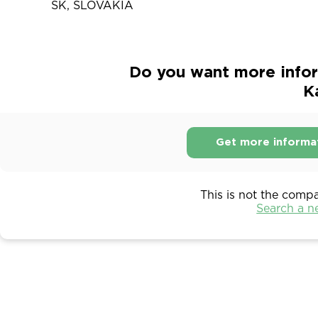
SK, SLOVAKIA
Do you want more infor
K
Get more informa
This is not the comp
Search a 