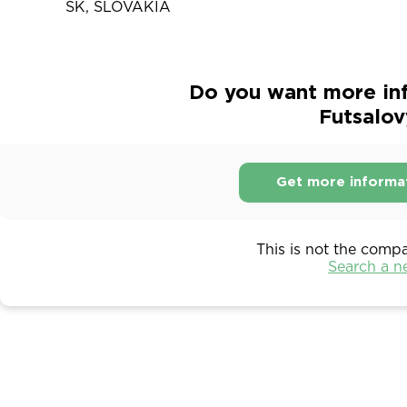
SK, SLOVAKIA
Do you want more in
Futsalov
Get more informa
This is not the comp
Search a 