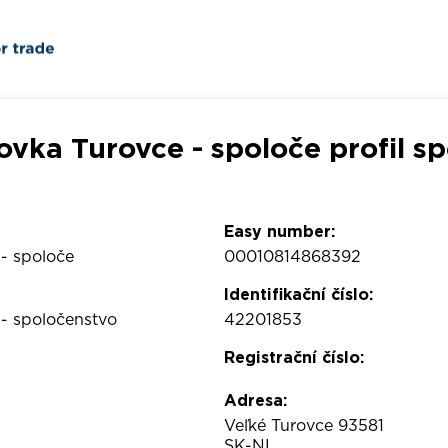
ovka Turovce - spoloče profil sp
Easy number:
 - spoloče
00010814868392
Identifikační číslo:
 - spoločenstvo
42201853
Registrační číslo:
Adresa:
Veľké Turovce 93581
SK-NI