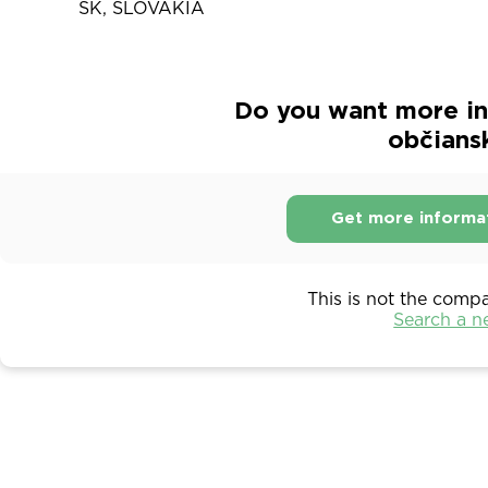
SK, SLOVAKIA
Do you want more inf
občians
Get more informa
This is not the comp
Search a 