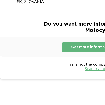
SK, SLOVAKIA
Do you want more infor
Motocy
Get more informa
This is not the comp
Search a 