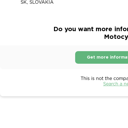
SK, SLOVAKIA
Do you want more infor
Motocy
Get more informa
This is not the comp
Search a 