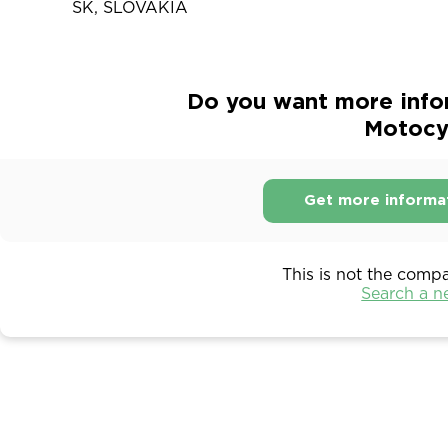
SK, SLOVAKIA
Do you want more infor
Motocy
Get more informa
This is not the comp
Search a 