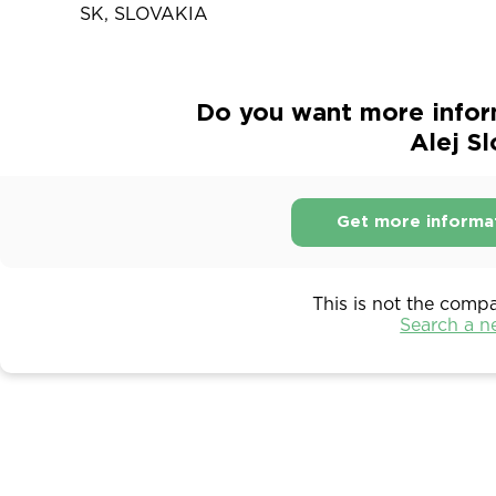
SK, SLOVAKIA
Do you want more infor
Alej S
Get more informa
This is not the comp
Search a 