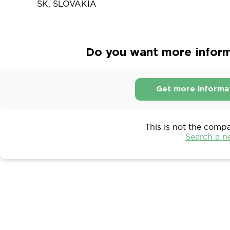
SK, SLOVAKIA
Do you want more inform
Get more informa
This is not the comp
Search a 