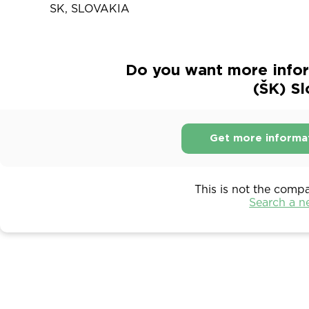
SK, SLOVAKIA
Do you want more infor
(ŠK) S
Get more informa
This is not the comp
Search a 