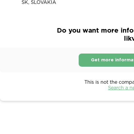
SK, SLOVAKIA
Do you want more info
lik
Get more informa
This is not the comp
Search a 