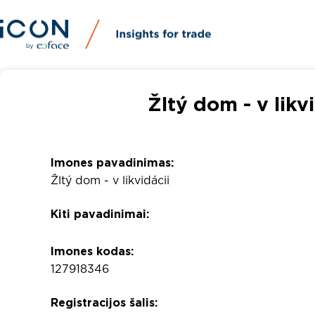
Žltý dom - v likv
Imones pavadinimas:
Žltý dom - v likvidácii
Kiti pavadinimai:
Imones kodas:
127918346
Registracijos šalis: