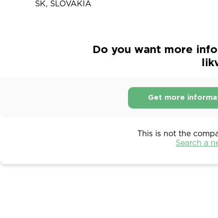
SK, SLOVAKIA
Do you want more info
lik
Get more informa
This is not the comp
Search a 