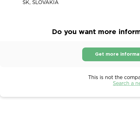
SK, SLOVAKIA
Do you want more inform
Get more informa
This is not the comp
Search a 