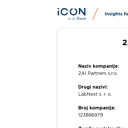
2
Naziv kompanije:
2AI Partners s.r.o.
Drugi nazivi:
LabNext s. r. o.
Broj kompanije:
123886979