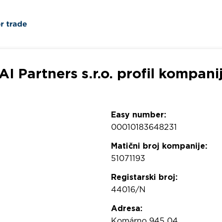
AI Partners s.r.o. profil kompani
Easy number:
00010183648231
Matični broj kompanije:
51071193
Registarski broj:
44016/N
Adresa:
Komárno 945 04