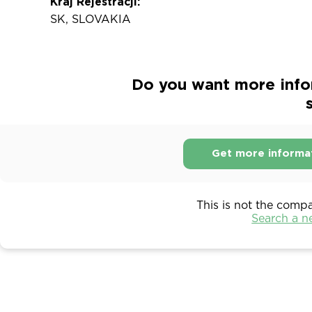
Kraj Rejestracji:
SK, SLOVAKIA
Do you want more info
s
Get more informa
This is not the comp
Search a 