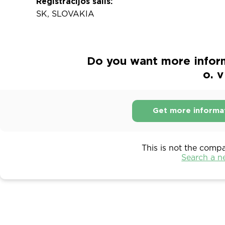
Registracijos šalis:
SK, SLOVAKIA
Do you want more informa
o. v
Get more informa
This is not the comp
Search a 