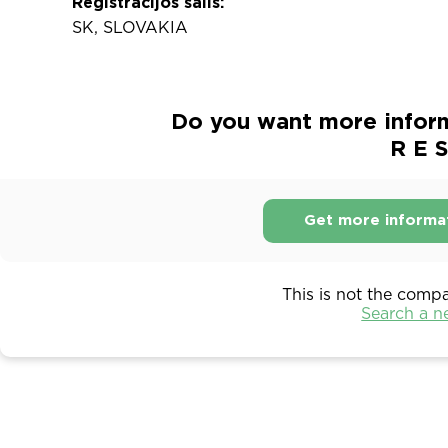
Registracijos šalis:
SK, SLOVAKIA
Do you want more inform
R E S
Get more informa
This is not the comp
Search a 