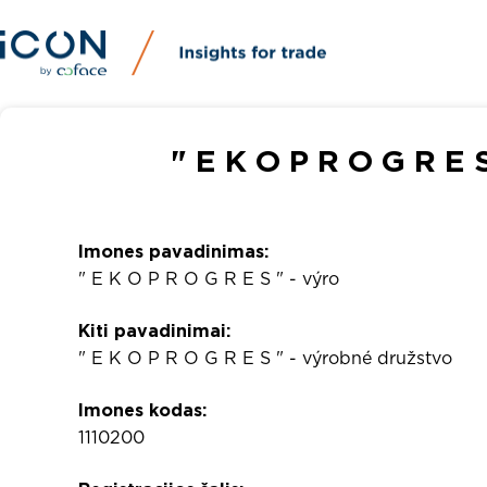
" E K O P R O G R E S
Imones pavadinimas:
" E K O P R O G R E S " - výro
Kiti pavadinimai:
" E K O P R O G R E S " - výrobné družstvo
Imones kodas:
1110200