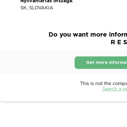
Nyilvántartás országa:
SK, SLOVAKIA
Do you want more inform
R E S
Get more informa
This is not the comp
Search a 