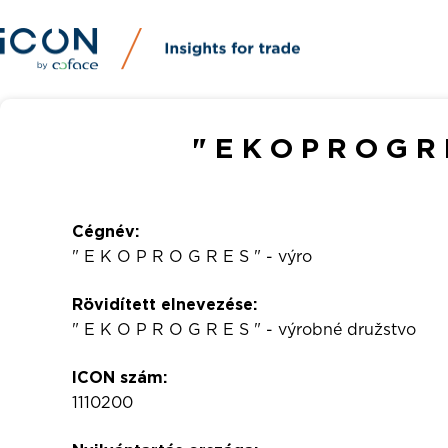
" E K O P R O G R 
Cégnév:
" E K O P R O G R E S " - výro
Rövidített elnevezése:
" E K O P R O G R E S " - výrobné družstvo
ICON szám:
1110200