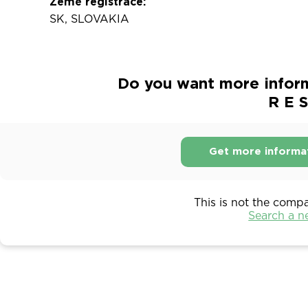
Země registrace:
SK, SLOVAKIA
Do you want more inform
R E S
Get more informa
This is not the comp
Search a 