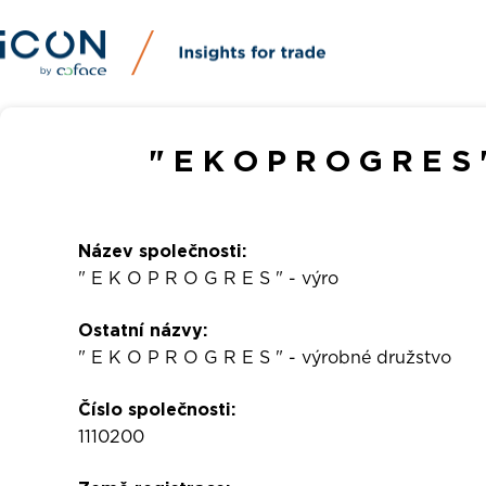
" E K O P R O G R E S 
Název společnosti:
" E K O P R O G R E S " - výro
Ostatní názvy:
" E K O P R O G R E S " - výrobné družstvo
Číslo společnosti:
1110200