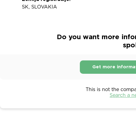
SK, SLOVAKIA
Do you want more info
spol
Get more informa
This is not the comp
Search a 