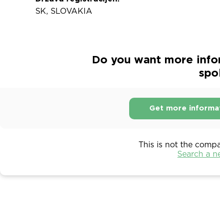
SK, SLOVAKIA
Do you want more info
spol
Get more informa
This is not the comp
Search a 