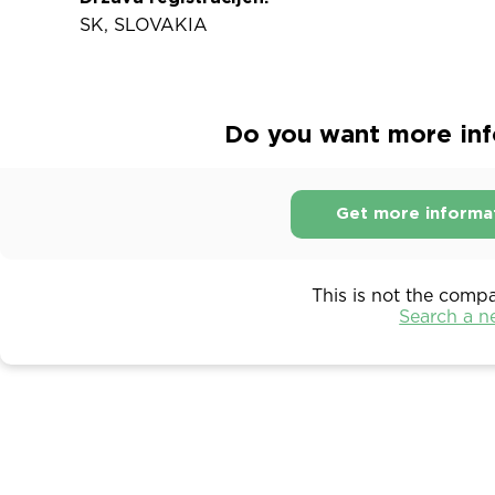
SK, SLOVAKIA
Do you want more info
Get more informa
This is not the comp
Search a 