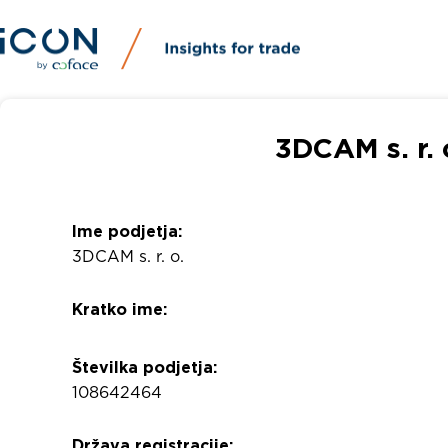
3DCAM s. r. 
Ime podjetja:
3DCAM s. r. o.
Kratko ime:
Številka podjetja:
108642464
Država registracije: