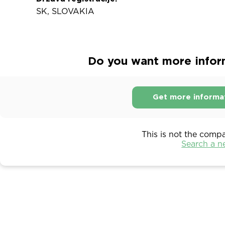
SK, SLOVAKIA
Do you want more inform
Get more informa
This is not the comp
Search a 