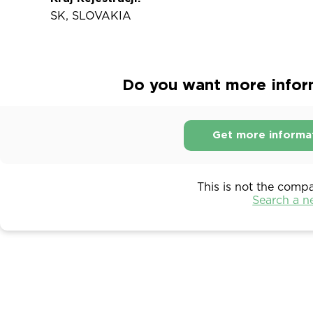
SK, SLOVAKIA
Do you want more inform
Get more informa
This is not the comp
Search a 