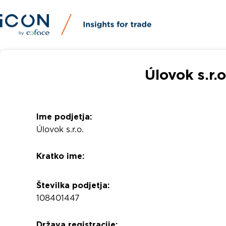
Úlovok s.r.
Ime podjetja:
Úlovok s.r.o.
Kratko ime:
Številka podjetja:
108401447
Država registracije: