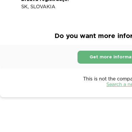
SK, SLOVAKIA
Do you want more infor
Get more informa
This is not the comp
Search a 