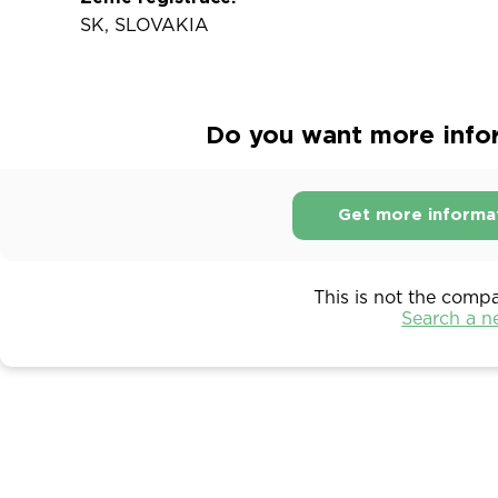
SK, SLOVAKIA
Do you want more infor
Get more informa
This is not the comp
Search a 