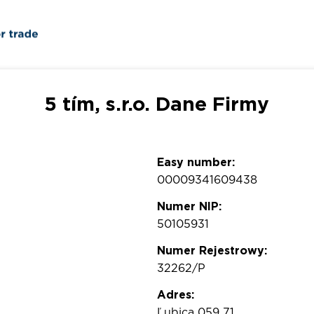
5 tím, s.r.o. Dane Firmy
Easy number:
00009341609438
Numer NIP:
50105931
Numer Rejestrowy:
32262/P
Adres:
Ľubica 059 71