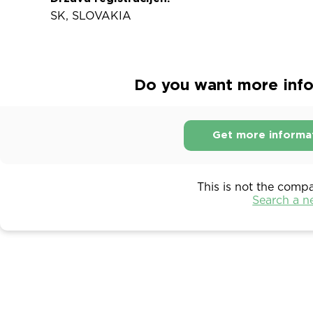
SK, SLOVAKIA
Do you want more infor
Get more informa
This is not the comp
Search a 