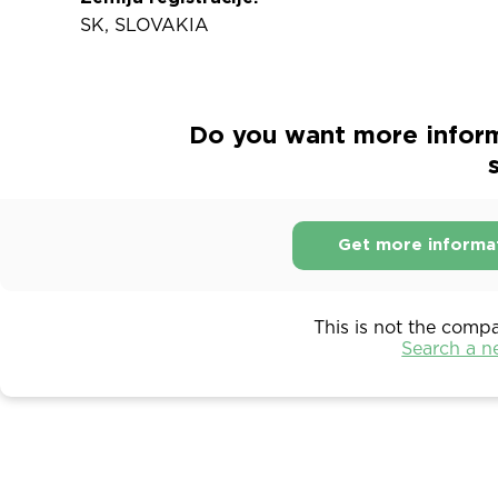
SK, SLOVAKIA
Do you want more infor
s
Get more informa
This is not the comp
Search a 