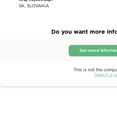
SK, SLOVAKIA
Do you want more info
Get more informa
This is not the comp
Search a 