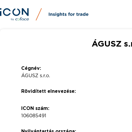
ÁGUSZ s.r
Cégnév:
ÁGUSZ s.r.o.
Rövidített elnevezése:
ICON szám:
106085491
Nyilvántartás országa: