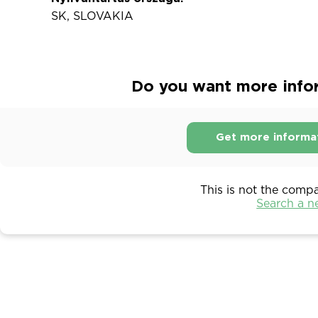
SK, SLOVAKIA
Do you want more infor
Get more informa
This is not the comp
Search a 