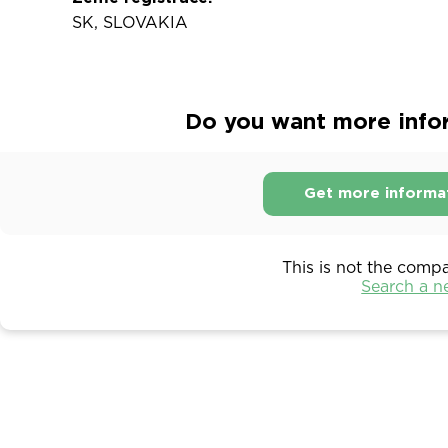
SK, SLOVAKIA
Do you want more infor
Get more informa
This is not the comp
Search a 