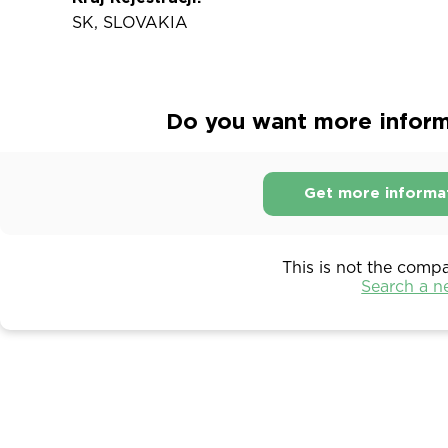
SK, SLOVAKIA
Do you want more informa
Get more informa
This is not the comp
Search a 